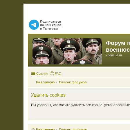
Подписаться
на наш канал
в Телеграм
Форум 
военно
voensud.ru
Ссылки
FAQ
На главную
Список форумов
Удалить cookies
Вы уверены, что хотите удалить все cookie, установленн
На главную
Список форумов