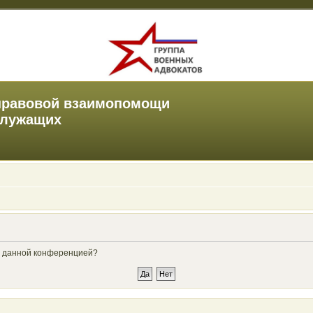
правовой взаимопомощи
служащих
ые данной конференцией?