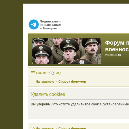
Подписаться
на наш канал
в Телеграм
Форум 
военно
voensud.ru
Ссылки
FAQ
На главную
Список форумов
Удалить cookies
Вы уверены, что хотите удалить все cookie, установленн
На главную
Список форумов