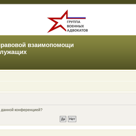
правовой взаимопомощи
служащих
ые данной конференцией?