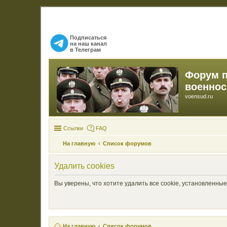
Подписаться
на наш канал
в Телеграм
Форум 
военно
voensud.ru
Ссылки
FAQ
На главную
Список форумов
Удалить cookies
Вы уверены, что хотите удалить все cookie, установленн
На главную
Список форумов