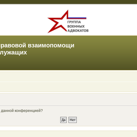
правовой взаимопомощи
служащих
ые данной конференцией?