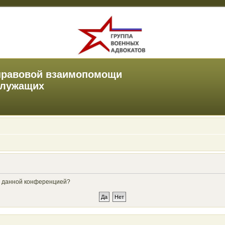
правовой взаимопомощи
служащих
ые данной конференцией?