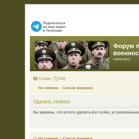
Подписаться
на наш канал
в Телеграм
Форум 
военно
voensud.ru
Ссылки
FAQ
На главную
Список форумов
Удалить cookies
Вы уверены, что хотите удалить все cookie, установленн
На главную
Список форумов