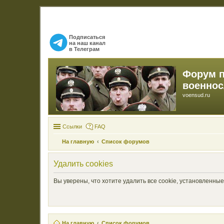
Подписаться
на наш канал
в Телеграм
Форум 
военно
voensud.ru
Ссылки
FAQ
На главную
Список форумов
Удалить cookies
Вы уверены, что хотите удалить все cookie, установленн
На главную
Список форумов