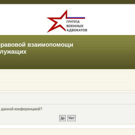
правовой взаимопомощи
служащих
ые данной конференцией?