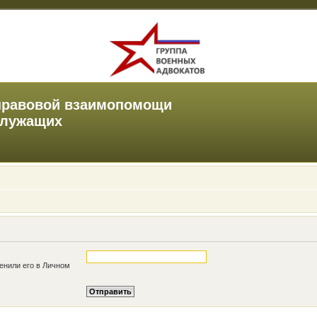
правовой взаимопомощи
служащих
енили его в Личном