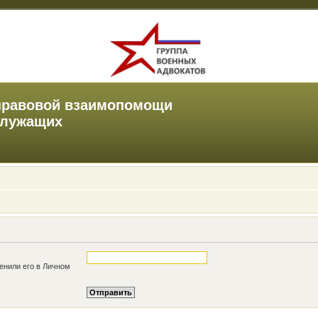
правовой взаимопомощи
служащих
енили его в Личном