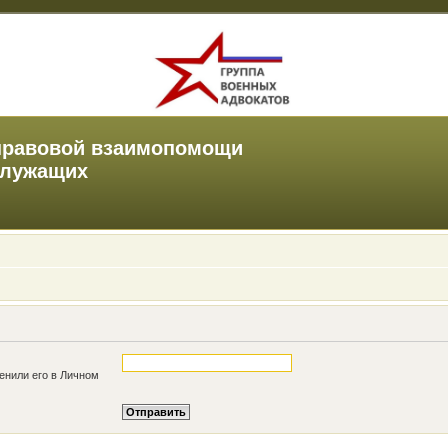
правовой взаимопомощи
служащих
енили его в Личном