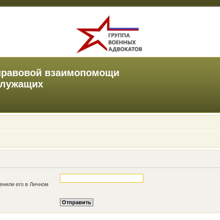
правовой взаимопомощи
служащих
енили его в Личном