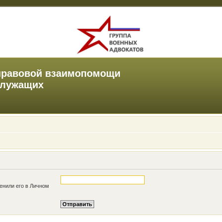
правовой взаимопомощи
служащих
енили его в Личном