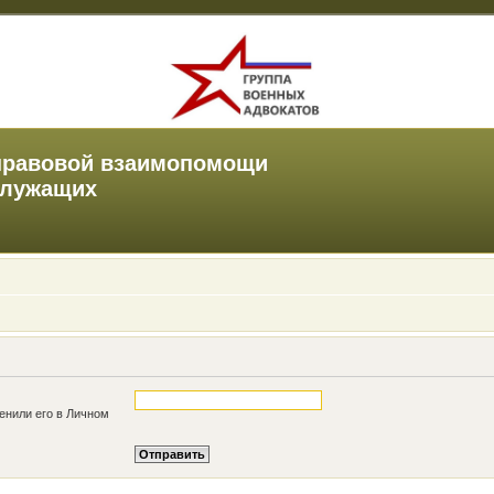
правовой взаимопомощи
служащих
енили его в Личном