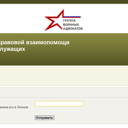
правовой взаимопомощи
служащих
енили его в Личном