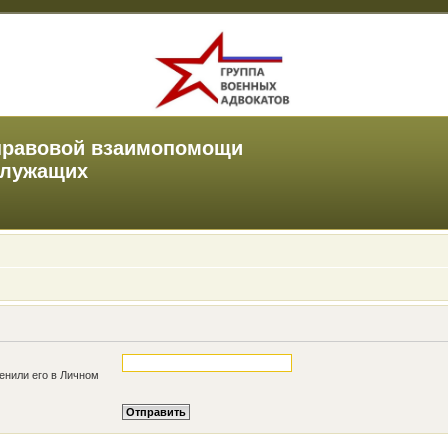
правовой взаимопомощи
служащих
енили его в Личном