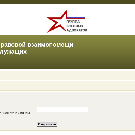
правовой взаимопомощи
служащих
енили его в Личном