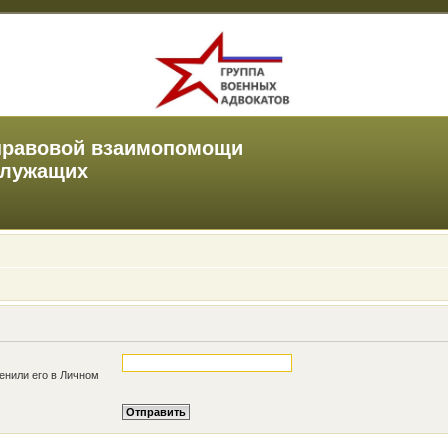
правовой взаимопомощи
служащих
енили его в Личном