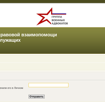
правовой взаимопомощи
служащих
енили его в Личном