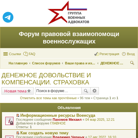
Форум правовой взаимопомощи
военнослужащих
Ссылки
FAQ
Регистрация
Вход
На главную
Список форумов
Ваши права и их реализация
ДЕНЕЖНОЕ ДОВОЛЬСТВИЕ И КОМПЕНСАЦИИ. СТРАХОВКА
ои
ДЕНЕЖНОЕ ДОВОЛЬСТВИЕ И
ск
КОМПЕНСАЦИИ. СТРАХОВКА
Новая тема
Отметить все темы как прочтённые
• 96 тем • Страница
1
из
1
Объявления
Информационные ресурсы Военсуда
П
Последнее сообщение
Пахомов Михаил
«
04 мар 2025, 12:21
е
Добавлено в форуме
ГЛАВНОЕ
р
Ответы:
1
е
Как создать новую тему
й
П
Последнее сообщение
т
Владимир Черных
«
17 авг 2022, 16:10