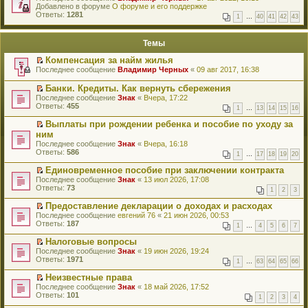
е
Добавлено в форуме
и
О форуме и его поддержке
р
Ответы:
к
1281
1
…
40
41
42
43
е
п
й
е
т
р
Темы
и
в
к
о
Компенсация за найм жилья
п
м
П
Последнее сообщение
Владимир Черных
«
09 авг 2017, 16:38
е
у
е
р
н
р
в
Банки. Кредиты. Как вернуть сбережения
е
е
о
П
п
Последнее сообщение
Знак
«
Вчера, 17:22
й
м
е
р
Ответы:
455
т
1
…
13
14
15
16
у
р
о
и
н
е
ч
Выплаты при рождении ребенка и пособие по уходу за
к
е
й
и
П
ним
п
п
т
т
е
е
Последнее сообщение
Знак
«
Вчера, 16:18
р
и
а
р
р
Ответы:
586
о
к
н
1
…
17
18
19
20
е
в
ч
п
н
й
о
и
Единовременное пособие при заключении контракта
е
о
т
м
т
П
р
Последнее сообщение
м
Знак
«
13 июл 2026, 17:08
и
у
а
е
в
Ответы:
у
73
к
1
2
3
н
н
р
о
с
п
е
н
е
м
о
Предоставление декларации о доходах и расходах
е
п
о
й
у
о
П
р
Последнее сообщение
евгений 76
«
21 июн 2026, 00:53
р
м
т
н
б
е
в
Ответы:
187
о
1
…
4
5
6
7
у
и
е
щ
р
о
ч
с
к
п
е
е
м
и
Налоговые вопросы
о
п
р
н
й
у
т
П
Последнее сообщение
Знак
«
19 июн 2026, 19:24
о
е
о
и
т
н
а
е
Ответы:
1971
б
р
ч
ю
1
…
63
64
65
66
и
е
н
р
щ
в
и
к
п
н
е
е
о
Неизвестные права
т
п
р
о
й
н
м
П
а
Последнее сообщение
Знак
«
18 май 2026, 17:52
е
о
м
т
и
у
е
н
Ответы:
101
р
ч
1
2
3
4
у
и
ю
н
р
н
в
и
с
к