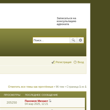
Записаться на
консультацию
адвоката
Регистрация
Вход
Отметить все темы как прочтённые
• 96 тем • Страница
1
из
1
ПРОСМОТРЫ
ПОСЛЕДНЕЕ СООБЩЕНИЕ
Пахомов Михаил
205250
П
04 мар 2025, 12:21
е
р