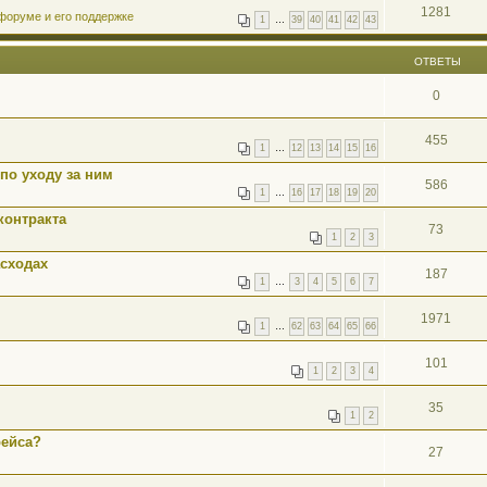
1281
форуме и его поддержке
1
…
39
40
41
42
43
ОТВЕТЫ
0
455
1
…
12
13
14
15
16
по уходу за ним
586
1
…
16
17
18
19
20
контракта
73
1
2
3
асходах
187
1
…
3
4
5
6
7
1971
1
…
62
63
64
65
66
101
1
2
3
4
35
1
2
рейса?
27