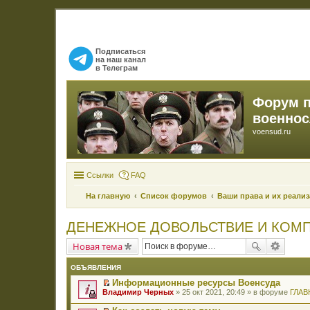
Подписаться
на наш канал
в Телеграм
Форум 
военно
voensud.ru
Ссылки
FAQ
На главную
Список форумов
Ваши права и их реали
ДЕНЕЖНОЕ ДОВОЛЬСТВИЕ И КОМП
Новая тема
ОБЪЯВЛЕНИЯ
Информационные ресурсы Военсуда
П
Владимир Черных
» 25 окт 2021, 20:49 » в форуме
ГЛАВ
е
р