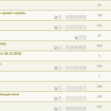
28
во время службы
736
1
…
21
22
23
24
25
241
1
…
5
6
7
8
9
45
1
2
ницу
929
1
…
27
28
29
30
31
т 06.12.2019)
9
ю
352
1
…
8
9
10
11
12
2
180
1
…
3
4
5
6
7
 имуществом
193
1
…
3
4
5
6
7
933
1
…
28
29
30
31
32