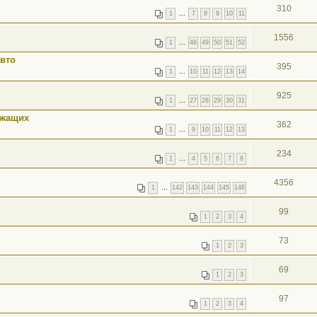
310
1
…
7
8
9
10
11
1556
1
…
48
49
50
51
52
авто
395
1
…
10
11
12
13
14
925
1
…
27
28
29
30
31
ужащих
362
1
…
9
10
11
12
13
234
1
…
4
5
6
7
8
4356
1
…
142
143
144
145
146
99
1
2
3
4
73
1
2
3
69
1
2
3
97
1
2
3
4