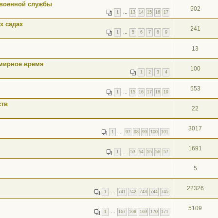
 военной службы
502
1
…
13
14
15
16
17
х садах
241
1
…
5
6
7
8
9
13
 мирное время
100
1
2
3
4
553
1
…
15
16
17
18
19
ств
22
3017
1
…
97
98
99
100
101
1691
1
…
53
54
55
56
57
5
22326
1
…
741
742
743
744
745
5109
1
…
167
168
169
170
171