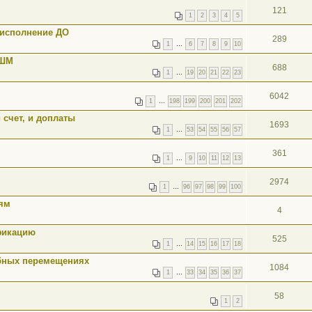
121
1
2
3
4
5
 исполнение ДО
289
1
…
6
7
8
9
10
ОШМ
688
1
…
19
20
21
22
23
6042
1
…
198
199
200
201
202
 счет, и доплаты
1693
1
…
53
54
55
56
57
361
1
…
9
10
11
12
13
2974
1
…
96
97
98
99
100
ям
4
фикацию
525
1
…
14
15
16
17
18
ебных перемещениях
1084
1
…
33
34
35
36
37
58
1
2