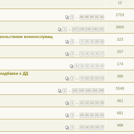
12
2753
1
…
88
89
90
91
92
3900
1
…
127
128
129
130
131
вольствием военнослужащ
323
1
…
7
8
9
10
11
207
1
…
3
4
5
6
7
174
1
2
3
4
5
6
надбавки к ДД
388
1
…
9
10
11
12
13
5549
1
…
181
182
183
184
185
461
1
…
12
13
14
15
16
681
1
…
19
20
21
22
23
488
1
…
13
14
15
16
17