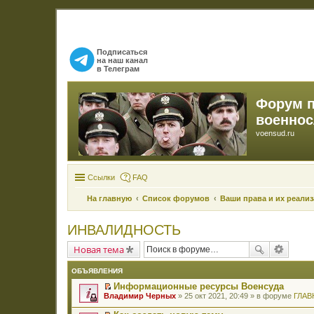
Подписаться
на наш канал
в Телеграм
Форум 
военно
voensud.ru
Ссылки
FAQ
На главную
Список форумов
Ваши права и их реали
ИНВАЛИДНОСТЬ
Новая тема
ОБЪЯВЛЕНИЯ
Информационные ресурсы Военсуда
П
Владимир Черных
» 25 окт 2021, 20:49 » в форуме
ГЛАВ
е
р