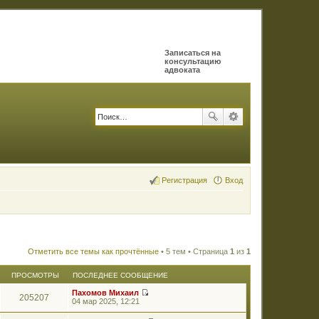
Записаться на
консультацию
адвоката
Регистрация
Вход
Отметить все темы как прочтённые
• 5 тем • Страница
1
из
1
ПРОСМОТРЫ
ПОСЛЕДНЕЕ СООБЩЕНИЕ
Пахомов Михаил
205207
П
04 мар 2025, 12:21
е
р