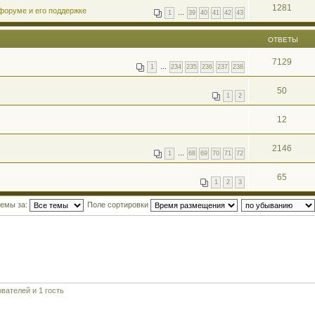
1281
форуме и его поддержке
1
…
39
40
41
42
43
ОТВЕТЫ
7129
1
…
234
235
236
237
238
50
1
2
12
2146
1
…
68
69
70
71
72
65
1
2
3
темы за:
Поле сортировки
вателей и 1 гость