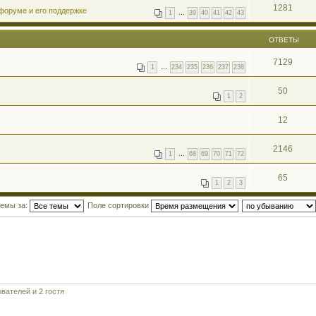
1281
форуме и его поддержке
1
…
39
40
41
42
43
ОТВЕТЫ
7129
1
…
234
235
236
237
238
50
1
2
12
2146
1
…
68
69
70
71
72
65
1
2
3
темы за:
Поле сортировки
вателей и 2 гостя