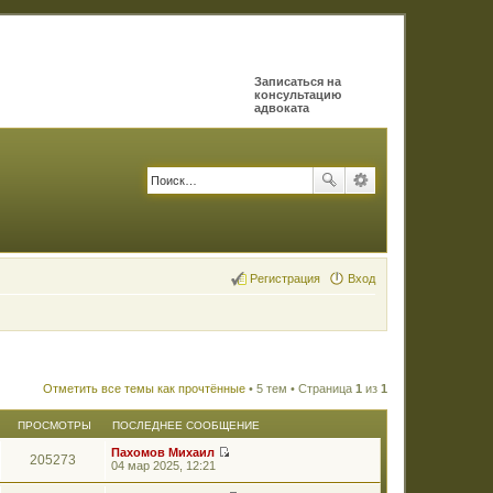
Записаться на
консультацию
адвоката
Регистрация
Вход
Отметить все темы как прочтённые
• 5 тем • Страница
1
из
1
ПРОСМОТРЫ
ПОСЛЕДНЕЕ СООБЩЕНИЕ
Пахомов Михаил
205273
П
04 мар 2025, 12:21
е
р