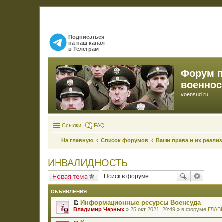
Подписаться
на наш канал
в Телеграм
Форум 
военно
voensud.ru
Ссылки
FAQ
На главную
Список форумов
Ваши права и их реали
ИНВАЛИДНОСТЬ
Новая тема
ОБЪЯВЛЕНИЯ
Информационные ресурсы Военсуда
П
Владимир Черных
» 25 окт 2021, 20:49 » в форуме
ГЛАВ
е
р