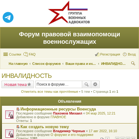
Форум правовой взаимопомощи
военнослужащих
Ссылки
FAQ
Регистрация
Вход
На главную
Список форумов
Ваши права и их реализация
ИНВАЛИДНОСТЬ
ои
ИНВАЛИДНОСТЬ
ск
Новая тема
Отметить все темы как прочтённые
• 5 тем • Страница
1
из
1
Объявления
Информационные ресурсы Военсуда
П
Последнее сообщение
Пахомов Михаил
«
04 мар 2025, 12:21
е
Добавлено в форуме
ГЛАВНОЕ
р
Ответы:
1
е
Как создать новую тему
й
П
Последнее сообщение
т
Владимир Черных
«
17 авг 2022, 16:10
е
Добавлено в форуме
и
О форуме и его поддержке
р
Ответы:
к
1281