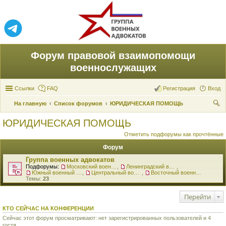
Форум правовой взаимопомощи
военнослужащих
Ссылки
FAQ
Регистрация
Вход
На главную
Список форумов
ЮРИДИЧЕСКАЯ ПОМОЩЬ
ои
ЮРИДИЧЕСКАЯ ПОМОЩЬ
ск
Отметить подфорумы как прочтённые
Форум
Группа военных адвокатов
Подфорумы:
Московский военный округ
,
Ленинградский военный округ
,
Южный военный округ
,
Центральный военный округ
,
Восточный военный округ
Темы:
23
Перейти
КТО СЕЙЧАС НА КОНФЕРЕНЦИИ
Сейчас этот форум просматривают: нет зарегистрированных пользователей и 4
гостя