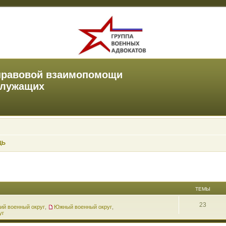
правовой взаимопомощи
служащих
ЩЬ
ТЕМЫ
23
ий военный округ
,
Южный военный округ
,
уг