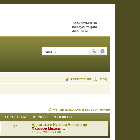
Записаться на
консультацию
адвоката
Регистрация
Вход
Отметить подфорумы как прочтённые
СООБЩЕНИЯ
ПОСЛЕДНЕЕ СООБЩЕНИЕ
Адвокаты в Нижнем Новгороде
23
Пахомов Михаил
П
14 апр 2025, 21:46
е
р