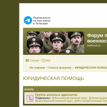
Подписаться
на наш канал
в Телеграм
Форум 
военно
voensud.ru
Ссылки
FAQ
На главную
Список форумов
ЮРИДИЧЕСКАЯ ПОМО
ЮРИДИЧЕСКАЯ ПОМОЩЬ
ФОРУМ
Группа военных адвокатов
Подфорумы:
Московский военный округ
,
Ленинградск
Центральный военный округ
,
Восточный военный окр