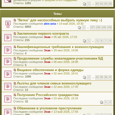
Добавлено в форуме
и
О форуме и его поддержке
р
Ответы:
к
1281
1
…
40
41
42
43
е
п
й
е
т
р
Темы
и
в
к
о
"Ветка" для неспособных выбрать нужную тему :-)
п
м
П
Последнее сообщение
alex-asta
«
14 май 2026, 19:30
е
у
е
Ответы:
6893
р
н
1
…
227
228
229
230
р
в
е
е
о
Заключение первого контракта
п
й
м
П
Последнее сообщение
р
Знак
«
05 авг 2026, 17:33
т
у
е
Ответы:
о
215
1
…
5
6
7
8
и
н
р
ч
к
е
е
и
Квалификационные требования к военнослужащим
п
п
й
т
П
Последнее сообщение
Знак
«
29 июл 2026, 14:06
е
р
т
а
е
Ответы:
4
р
о
и
н
р
в
ч
к
Продолжение службы инвалидами-участниками БД
н
е
о
и
п
П
о
Последнее сообщение
й
Знак
«
06 июл 2026, 18:08
м
т
е
е
м
Ответы:
т
5
у
а
р
р
у
и
н
Вещевое обеспечение и форма одежды
н
в
е
с
к
е
П
н
о
Последнее сообщение
й
Знак
«
02 июл 2026, 18:41
о
п
п
е
о
м
Ответы:
т
1090
о
е
1
…
34
35
36
37
р
р
м
у
и
б
р
о
е
у
н
к
Льготы для членов семьи военнослужащего
щ
в
ч
й
с
е
п
П
е
о
Последнее сообщение
Знак
«
22 июн 2026, 17:45
и
т
о
п
е
е
н
м
Ответы:
13
т
и
о
р
р
р
и
у
а
к
Получение Российского гражданства
б
о
в
е
ю
н
н
п
П
щ
ч
о
Последнее сообщение
й
Знак
«
03 июн 2026, 15:34
е
н
е
е
е
и
м
Ответы:
т
32
п
1
2
о
р
р
н
т
у
и
р
м
в
е
и
а
н
к
Обвинение в уголовном преступлении
о
у
о
й
ю
н
е
п
П
ч
Последнее сообщение
Знак
«
13 май 2026, 17:59
с
м
т
н
п
е
е
и
Ответы:
289