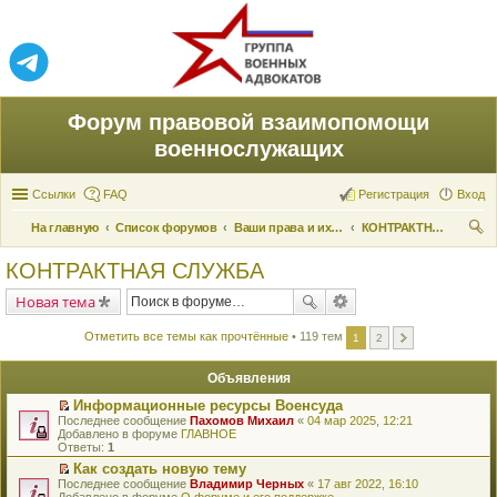
Форум правовой взаимопомощи
военнослужащих
Ссылки
FAQ
Регистрация
Вход
На главную
Список форумов
Ваши права и их реализация
КОНТРАКТНАЯ СЛУЖБА
ои
КОНТРАКТНАЯ СЛУЖБА
ск
Новая тема
Отметить все темы как прочтённые
• 119 тем
1
2
Объявления
Информационные ресурсы Военсуда
П
Последнее сообщение
Пахомов Михаил
«
04 мар 2025, 12:21
е
Добавлено в форуме
ГЛАВНОЕ
р
Ответы:
1
е
Как создать новую тему
й
П
Последнее сообщение
т
Владимир Черных
«
17 авг 2022, 16:10
е