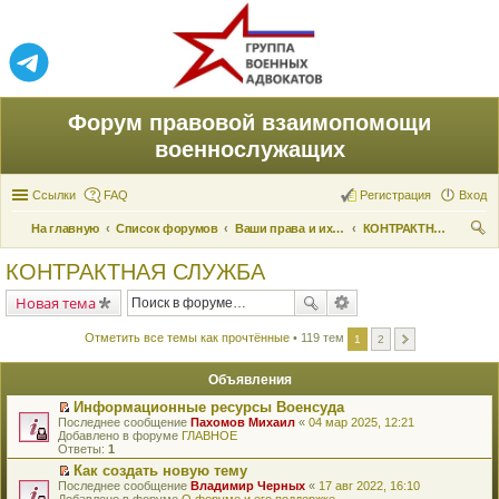
Форум правовой взаимопомощи
военнослужащих
Ссылки
FAQ
Регистрация
Вход
На главную
Список форумов
Ваши права и их реализация
КОНТРАКТНАЯ СЛУЖБА
ои
КОНТРАКТНАЯ СЛУЖБА
ск
Новая тема
Отметить все темы как прочтённые
• 119 тем
1
2
Объявления
Информационные ресурсы Военсуда
П
Последнее сообщение
Пахомов Михаил
«
04 мар 2025, 12:21
е
Добавлено в форуме
ГЛАВНОЕ
р
Ответы:
1
е
Как создать новую тему
й
П
Последнее сообщение
т
Владимир Черных
«
17 авг 2022, 16:10
е