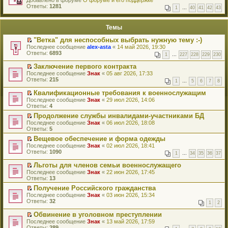
Добавлено в форуме
и
О форуме и его поддержке
р
Ответы:
к
1281
1
…
40
41
42
43
е
п
й
е
т
р
Темы
и
в
к
о
"Ветка" для неспособных выбрать нужную тему :-)
п
м
П
Последнее сообщение
alex-asta
«
14 май 2026, 19:30
е
у
е
Ответы:
6893
р
н
1
…
227
228
229
230
р
в
е
е
о
Заключение первого контракта
п
й
м
П
Последнее сообщение
р
Знак
«
05 авг 2026, 17:33
т
у
е
Ответы:
о
215
1
…
5
6
7
8
и
н
р
ч
к
е
е
и
Квалификационные требования к военнослужащим
п
п
й
т
П
Последнее сообщение
Знак
«
29 июл 2026, 14:06
е
р
т
а
е
Ответы:
4
р
о
и
н
р
в
ч
к
Продолжение службы инвалидами-участниками БД
н
е
о
и
п
П
о
Последнее сообщение
й
Знак
«
06 июл 2026, 18:08
м
т
е
е
м
Ответы:
т
5
у
а
р
р
у
и
н
Вещевое обеспечение и форма одежды
н
в
е
с
к
е
П
н
о
Последнее сообщение
й
Знак
«
02 июл 2026, 18:41
о
п
п
е
о
м
Ответы:
т
1090
о
е
1
…
34
35
36
37
р
р
м
у
и
б
р
о
е
у
н
к
Льготы для членов семьи военнослужащего
щ
в
ч
й
с
е
п
П
е
о
Последнее сообщение
Знак
«
22 июн 2026, 17:45
и
т
о
п
е
е
н
м
Ответы:
13
т
и
о
р
р
р
и
у
а
к
Получение Российского гражданства
б
о
в
е
ю
н
н
п
П
щ
ч
о
Последнее сообщение
й
Знак
«
03 июн 2026, 15:34
е
н
е
е
е
и
м
Ответы:
т
32
п
1
2
о
р
р
н
т
у
и
р
м
в
е
и
а
н
к
Обвинение в уголовном преступлении
о
у
о
й
ю
н
е
п
П
ч
Последнее сообщение
Знак
«
13 май 2026, 17:59
с
м
т
н
п
е
е
и
Ответы:
289