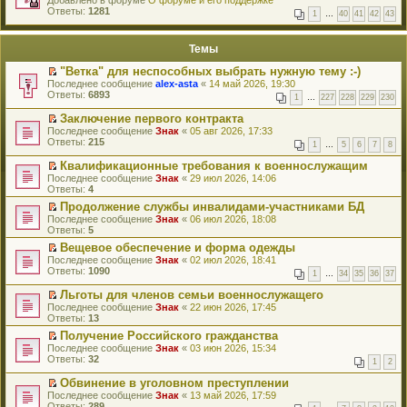
Добавлено в форуме
и
О форуме и его поддержке
р
Ответы:
к
1281
1
…
40
41
42
43
е
п
й
е
т
р
Темы
и
в
к
о
"Ветка" для неспособных выбрать нужную тему :-)
п
м
П
Последнее сообщение
alex-asta
«
14 май 2026, 19:30
е
у
е
Ответы:
6893
р
н
1
…
227
228
229
230
р
в
е
е
о
Заключение первого контракта
п
й
м
П
Последнее сообщение
р
Знак
«
05 авг 2026, 17:33
т
у
е
Ответы:
о
215
1
…
5
6
7
8
и
н
р
ч
к
е
е
и
Квалификационные требования к военнослужащим
п
п
й
т
П
Последнее сообщение
Знак
«
29 июл 2026, 14:06
е
р
т
а
е
Ответы:
4
р
о
и
н
р
в
ч
к
Продолжение службы инвалидами-участниками БД
н
е
о
и
п
П
о
Последнее сообщение
й
Знак
«
06 июл 2026, 18:08
м
т
е
е
м
Ответы:
т
5
у
а
р
р
у
и
н
Вещевое обеспечение и форма одежды
н
в
е
с
к
е
П
н
о
Последнее сообщение
й
Знак
«
02 июл 2026, 18:41
о
п
п
е
о
м
Ответы:
т
1090
о
е
1
…
34
35
36
37
р
р
м
у
и
б
р
о
е
у
н
к
Льготы для членов семьи военнослужащего
щ
в
ч
й
с
е
п
П
е
о
Последнее сообщение
Знак
«
22 июн 2026, 17:45
и
т
о
п
е
е
н
м
Ответы:
13
т
и
о
р
р
р
и
у
а
к
Получение Российского гражданства
б
о
в
е
ю
н
н
п
П
щ
ч
о
Последнее сообщение
й
Знак
«
03 июн 2026, 15:34
е
н
е
е
е
и
м
Ответы:
т
32
п
1
2
о
р
р
н
т
у
и
р
м
в
е
и
а
н
к
Обвинение в уголовном преступлении
о
у
о
й
ю
н
е
п
П
ч
Последнее сообщение
Знак
«
13 май 2026, 17:59
с
м
т
н
п
е
е
и
Ответы:
289