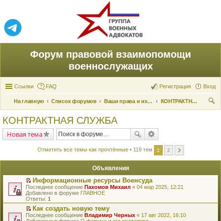
Форум правовой взаимопомощи
военнослужащих
Ссылки
FAQ
Регистрация
Вход
На главную
Список форумов
Ваши права и их реализация
КОНТРАКТНАЯ СЛУЖБА
ои
КОНТРАКТНАЯ СЛУЖБА
ск
Новая тема
Отметить все темы как прочтённые
• 119 тем
1
2
Объявления
Информационные ресурсы Военсуда
П
Последнее сообщение
Пахомов Михаил
«
04 мар 2025, 12:21
е
Добавлено в форуме
ГЛАВНОЕ
р
Ответы:
1
е
Как создать новую тему
й
П
Последнее сообщение
т
Владимир Черных
«
17 авг 2022, 16:10
е