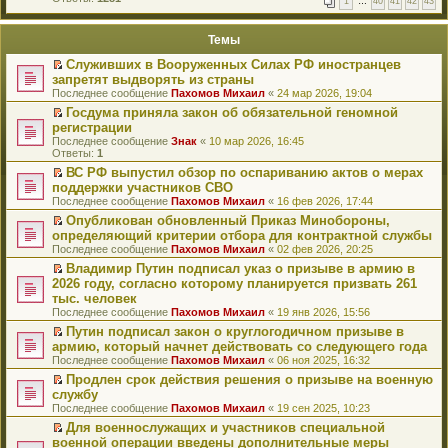
1
…
40
41
42
43
е
п
й
е
т
р
Темы
и
в
к
о
Служивших в Вооруженных Силах РФ иностранцев
п
м
П
запретят выдворять из страны
е
у
е
р
Последнее сообщение
Пахомов Михаил
«
24 мар 2026, 19:04
н
р
в
е
е
Госдума приняла закон об обязательной геномной
о
п
й
П
регистрации
м
р
т
е
у
Последнее сообщение
Знак
«
10 мар 2026, 16:45
о
и
р
н
Ответы:
1
ч
к
е
е
и
п
й
ВС РФ выпустил обзор по оспариванию актов о мерах
п
т
е
т
П
поддержки участников СВО
р
а
р
и
е
о
Последнее сообщение
Пахомов Михаил
«
16 фев 2026, 17:44
н
в
к
р
ч
н
о
п
е
Опубликован обновленный Приказ Минобороны,
и
о
м
е
й
П
определяющий критерии отбора для контрактной службы
т
м
у
р
т
е
а
Последнее сообщение
Пахомов Михаил
«
02 фев 2026, 20:25
у
н
в
и
р
н
с
е
о
к
е
Владимир Путин подписал указ о призыве в армию в
н
о
п
м
п
й
П
2026 году, согласно которому планируется призвать 261
о
о
р
у
е
т
е
м
тыс. человек
б
о
н
р
и
р
у
щ
Последнее сообщение
Пахомов Михаил
«
19 янв 2026, 15:56
ч
е
в
к
е
с
е
и
п
о
п
й
Путин подписал закон о круглогодичном призыве в
о
н
т
р
м
е
т
П
о
армию, который начнет действовать со следующего года
и
а
о
у
р
и
е
б
ю
Последнее сообщение
Пахомов Михаил
«
06 ноя 2025, 16:32
н
ч
н
в
к
р
щ
н
и
е
о
п
е
Продлен срок действия решения о призыве на военную
е
о
т
п
м
е
й
П
н
службу
м
а
р
у
р
т
е
и
Последнее сообщение
Пахомов Михаил
«
19 сен 2025, 10:23
у
н
о
н
в
и
р
ю
с
н
ч
е
о
к
е
Для военнослужащих и участников специальной
о
о
и
п
м
п
й
П
военной операции введены дополнительные меры
о
м
т
р
у