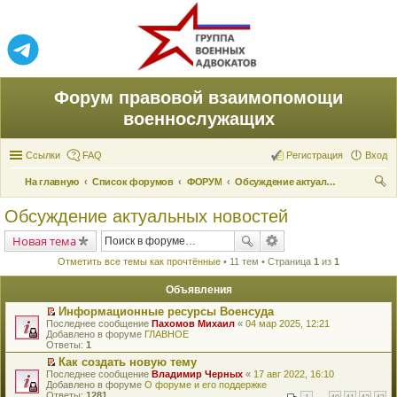
Форум правовой взаимопомощи
военнослужащих
Ссылки
FAQ
Регистрация
Вход
На главную
Список форумов
ФОРУМ
Обсуждение актуальных новостей
ои
Обсуждение актуальных новостей
ск
Новая тема
Отметить все темы как прочтённые
• 11 тем • Страница
1
из
1
Объявления
Информационные ресурсы Военсуда
П
Последнее сообщение
Пахомов Михаил
«
04 мар 2025, 12:21
е
Добавлено в форуме
ГЛАВНОЕ
р
Ответы:
1
е
Как создать новую тему
й
П
Последнее сообщение
т
Владимир Черных
«
17 авг 2022, 16:10
е
Добавлено в форуме
и
О форуме и его поддержке
р
Ответы:
к
1281