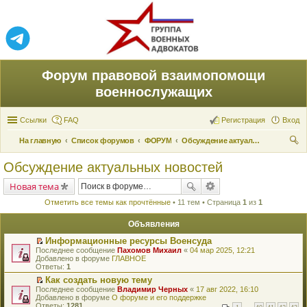
Форум правовой взаимопомощи
военнослужащих
Ссылки
FAQ
Регистрация
Вход
На главную
Список форумов
ФОРУМ
Обсуждение актуальных новостей
ои
Обсуждение актуальных новостей
ск
Новая тема
Отметить все темы как прочтённые
• 11 тем • Страница
1
из
1
Объявления
Информационные ресурсы Военсуда
П
Последнее сообщение
Пахомов Михаил
«
04 мар 2025, 12:21
е
Добавлено в форуме
ГЛАВНОЕ
р
Ответы:
1
е
Как создать новую тему
й
П
Последнее сообщение
т
Владимир Черных
«
17 авг 2022, 16:10
е
Добавлено в форуме
и
О форуме и его поддержке
р
Ответы:
к
1281