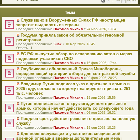
1
…
40
41
42
43
е
п
й
е
т
р
Темы
и
в
к
о
Служивших в Вооруженных Силах РФ иностранцев
п
м
П
запретят выдворять из страны
е
у
е
р
Последнее сообщение
Пахомов Михаил
«
24 мар 2026, 19:04
н
р
в
е
е
Госдума приняла закон об обязательной геномной
о
п
й
П
регистрации
м
р
т
е
у
Последнее сообщение
Знак
«
10 мар 2026, 16:45
о
и
р
н
Ответы:
1
ч
к
е
е
и
п
й
ВС РФ выпустил обзор по оспариванию актов о мерах
п
т
е
т
П
поддержки участников СВО
р
а
р
и
е
о
Последнее сообщение
Пахомов Михаил
«
16 фев 2026, 17:44
н
в
к
р
ч
н
о
п
е
Опубликован обновленный Приказ Минобороны,
и
о
м
е
й
П
определяющий критерии отбора для контрактной службы
т
м
у
р
т
е
а
Последнее сообщение
Пахомов Михаил
«
02 фев 2026, 20:25
у
н
в
и
р
н
с
е
о
к
е
Владимир Путин подписал указ о призыве в армию в
н
о
п
м
п
й
П
2026 году, согласно которому планируется призвать 261
о
о
р
у
е
т
е
м
тыс. человек
б
о
н
р
и
р
у
щ
Последнее сообщение
Пахомов Михаил
«
19 янв 2026, 15:56
ч
е
в
к
е
с
е
и
п
о
п
й
Путин подписал закон о круглогодичном призыве в
о
н
т
р
м
е
т
П
о
армию, который начнет действовать со следующего года
и
а
о
у
р
и
е
б
ю
Последнее сообщение
Пахомов Михаил
«
06 ноя 2025, 16:32
н
ч
н
в
к
р
щ
н
и
е
о
п
е
Продлен срок действия решения о призыве на военную
е
о
т
п
м
е
й
П
н
службу
м
а
р
у
р
т
е
и
Последнее сообщение
Пахомов Михаил
«
19 сен 2025, 10:23
у
н
о
н
в
и
р
ю
с
н
ч
е
о
к
е
Для военнослужащих и участников специальной
о
о
и
п
м
п
й
П
военной операции введены дополнительные меры
о
м
т
р
у