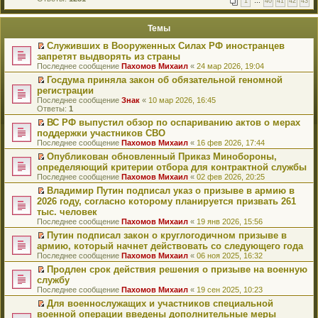
1
…
40
41
42
43
е
п
й
е
т
р
Темы
и
в
к
о
Служивших в Вооруженных Силах РФ иностранцев
п
м
П
запретят выдворять из страны
е
у
е
р
Последнее сообщение
Пахомов Михаил
«
24 мар 2026, 19:04
н
р
в
е
е
Госдума приняла закон об обязательной геномной
о
п
й
П
регистрации
м
р
т
е
у
Последнее сообщение
Знак
«
10 мар 2026, 16:45
о
и
р
н
Ответы:
1
ч
к
е
е
и
п
й
ВС РФ выпустил обзор по оспариванию актов о мерах
п
т
е
т
П
поддержки участников СВО
р
а
р
и
е
о
Последнее сообщение
Пахомов Михаил
«
16 фев 2026, 17:44
н
в
к
р
ч
н
о
п
е
Опубликован обновленный Приказ Минобороны,
и
о
м
е
й
П
определяющий критерии отбора для контрактной службы
т
м
у
р
т
е
а
Последнее сообщение
Пахомов Михаил
«
02 фев 2026, 20:25
у
н
в
и
р
н
с
е
о
к
е
Владимир Путин подписал указ о призыве в армию в
н
о
п
м
п
й
П
2026 году, согласно которому планируется призвать 261
о
о
р
у
е
т
е
м
тыс. человек
б
о
н
р
и
р
у
щ
Последнее сообщение
Пахомов Михаил
«
19 янв 2026, 15:56
ч
е
в
к
е
с
е
и
п
о
п
й
Путин подписал закон о круглогодичном призыве в
о
н
т
р
м
е
т
П
о
армию, который начнет действовать со следующего года
и
а
о
у
р
и
е
б
ю
Последнее сообщение
Пахомов Михаил
«
06 ноя 2025, 16:32
н
ч
н
в
к
р
щ
н
и
е
о
п
е
Продлен срок действия решения о призыве на военную
е
о
т
п
м
е
й
П
н
службу
м
а
р
у
р
т
е
и
Последнее сообщение
Пахомов Михаил
«
19 сен 2025, 10:23
у
н
о
н
в
и
р
ю
с
н
ч
е
о
к
е
Для военнослужащих и участников специальной
о
о
и
п
м
п
й
П
военной операции введены дополнительные меры
о
м
т
р
у