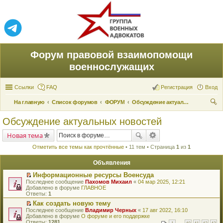
Форум правовой взаимопомощи
военнослужащих
Ссылки
FAQ
Регистрация
Вход
На главную
Список форумов
ФОРУМ
Обсуждение актуальных новостей
ои
Обсуждение актуальных новостей
ск
Новая тема
Отметить все темы как прочтённые
• 11 тем • Страница
1
из
1
Объявления
Информационные ресурсы Военсуда
П
Последнее сообщение
Пахомов Михаил
«
04 мар 2025, 12:21
е
Добавлено в форуме
ГЛАВНОЕ
р
Ответы:
1
е
Как создать новую тему
й
П
Последнее сообщение
т
Владимир Черных
«
17 авг 2022, 16:10
е
Добавлено в форуме
и
О форуме и его поддержке
р
Ответы:
к
1281