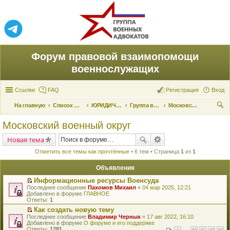
Форум правовой взаимопомощи
военнослужащих
Ссылки
FAQ
Регистрация
Вход
На главную
Список форумов
ЮРИДИЧЕСКАЯ ПОМОЩЬ
Группа военных адвокатов
Московский военный округ
ои
Московский военный округ
ск
Новая тема
Отметить все темы как прочтённые
• 6 тем • Страница
1
из
1
Объявления
Информационные ресурсы Военсуда
П
Последнее сообщение
Пахомов Михаил
«
04 мар 2025, 12:21
е
Добавлено в форуме
ГЛАВНОЕ
р
Ответы:
1
е
Как создать новую тему
й
П
Последнее сообщение
т
Владимир Черных
«
17 авг 2022, 16:10
е
Добавлено в форуме
и
О форуме и его поддержке
р
Ответы:
к
1281