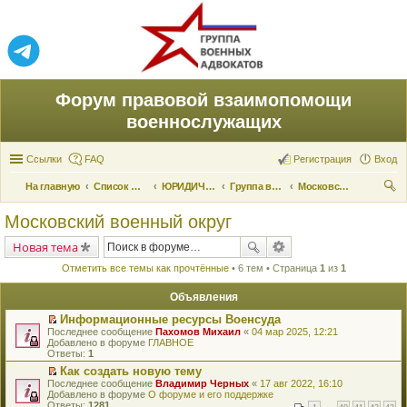
Форум правовой взаимопомощи
военнослужащих
Ссылки
FAQ
Регистрация
Вход
На главную
Список форумов
ЮРИДИЧЕСКАЯ ПОМОЩЬ
Группа военных адвокатов
Московский военный округ
ои
Московский военный округ
ск
Новая тема
Отметить все темы как прочтённые
• 6 тем • Страница
1
из
1
Объявления
Информационные ресурсы Военсуда
П
Последнее сообщение
Пахомов Михаил
«
04 мар 2025, 12:21
е
Добавлено в форуме
ГЛАВНОЕ
р
Ответы:
1
е
Как создать новую тему
й
П
Последнее сообщение
т
Владимир Черных
«
17 авг 2022, 16:10
е
Добавлено в форуме
и
О форуме и его поддержке
р
Ответы:
к
1281