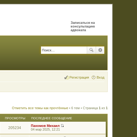
Записаться на
консультацию
адвоката
Регистрация
Вход
Отметить все темы как прочтённые
• 6 тем • Страница
1
из
1
ПРОСМОТРЫ
ПОСЛЕДНЕЕ СООБЩЕНИЕ
Пахомов Михаил
205234
П
04 мар 2025, 12:21
е
р