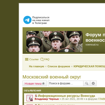
Подписаться
на наш канал
в Телеграм
Форум 
военно
voensud.ru
Ссылки
FAQ
На главную
Список форумов
ЮРИДИЧЕСКАЯ ПОМО
Московский военный округ
Новая тема
ОБЪЯВЛЕНИЯ
Информационные ресурсы Военсуда
П
Владимир Черных
» 25 окт 2021, 20:49 » в форуме
ГЛАВ
е
р