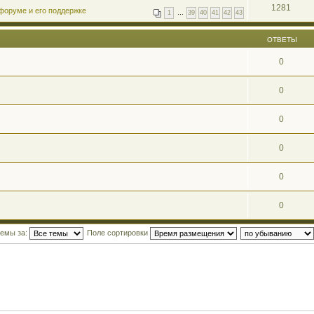
1281
форуме и его поддержке
1
…
39
40
41
42
43
ОТВЕТЫ
0
0
0
0
0
0
темы за:
Поле сортировки