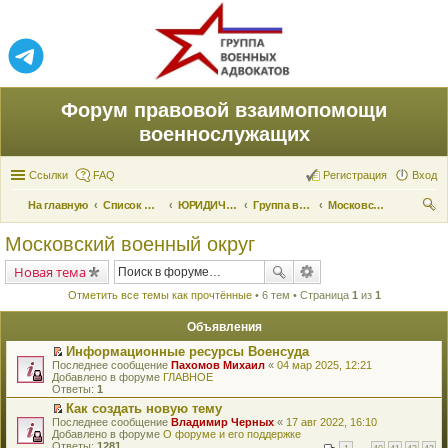
Форум правовой взаимопомощи
военнослужащих
Ссылки
FAQ
Регистрация
Вход
На главную
Список форумов
ЮРИДИЧЕСКАЯ ПОМОЩЬ
Группа военных адвокатов
Московский военный округ
ои
Московский военный округ
ск
Новая тема
Отметить все темы как прочтённые
• 6 тем • Страница
1
из
1
Объявления
Информационные ресурсы Военсуда
П
Последнее сообщение
Пахомов Михаил
«
04 мар 2025, 12:21
е
Добавлено в форуме
ГЛАВНОЕ
р
Ответы:
1
е
Как создать новую тему
й
П
Последнее сообщение
т
Владимир Черных
«
17 авг 2022, 16:10
е
Добавлено в форуме
и
О форуме и его поддержке
р
Ответы:
к
1281