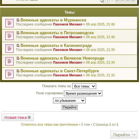
1
…
40
41
42
43
е
п
й
е
т
р
Темы
и
в
к
о
Военные адвокаты в Мурманске
п
м
П
Последнее сообщение
Пахомов Михаил
«
08 апр 2025, 21:46
е
у
е
р
н
р
в
Военные адвокаты в Петрозаводске
е
е
о
П
п
Последнее сообщение
Пахомов Михаил
«
08 апр 2025, 21:46
й
м
е
р
т
у
р
о
Военные адвокаты в Калининграде
и
н
е
ч
П
к
Последнее сообщение
Пахомов Михаил
«
08 апр 2025, 21:35
е
й
и
е
п
п
т
т
р
е
Военные адвокаты в Великом Новгороде
р
и
а
е
р
П
о
к
Последнее сообщение
Пахомов Михаил
«
08 апр 2025, 21:34
н
й
в
е
ч
п
н
т
о
р
и
е
о
Военные адвокаты в Санкт-Петербурге
и
м
е
т
р
м
П
к
Последнее сообщение
Пахомов Михаил
«
08 апр 2025, 21:32
у
й
а
в
у
е
п
н
т
н
о
с
р
е
е
и
н
м
о
е
Показать темы за:
р
п
к
о
у
о
й
в
р
п
м
н
б
т
Поле сортировки
о
о
е
у
е
щ
и
м
ч
р
с
п
е
к
у
и
в
о
р
н
п
н
т
о
о
о
и
е
е
а
м
б
ч
ю
р
п
н
у
щ
и
в
р
Новая тема
н
н
е
т
о
о
о
е
н
а
м
ч
м
Отметить все темы как прочтённые
• 5 тем • Страница
1
из
1
п
и
н
у
и
у
р
ю
н
н
т
с
о
о
е
Перейти
а
о
ч
м
п
н
о