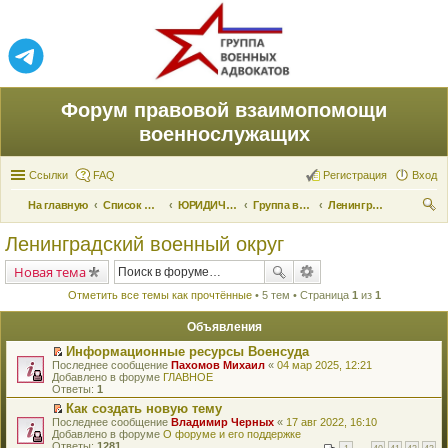
Форум правовой взаимопомощи
военнослужащих
Ссылки
FAQ
Регистрация
Вход
На главную
Список форумов
ЮРИДИЧЕСКАЯ ПОМОЩЬ
Группа военных адвокатов
Ленинградский военный округ
ои
Ленинградский военный округ
ск
Новая тема
Отметить все темы как прочтённые
• 5 тем • Страница
1
из
1
Объявления
Информационные ресурсы Военсуда
П
Последнее сообщение
Пахомов Михаил
«
04 мар 2025, 12:21
е
Добавлено в форуме
ГЛАВНОЕ
р
Ответы:
1
е
Как создать новую тему
й
П
Последнее сообщение
т
Владимир Черных
«
17 авг 2022, 16:10
е
Добавлено в форуме
и
О форуме и его поддержке
р
Ответы:
к
1281