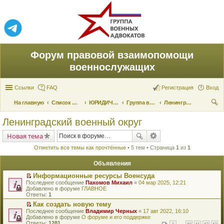
Форум правовой взаимопомощи
военнослужащих
Ссылки
FAQ
Регистрация
Вход
На главную
Список форумов
ЮРИДИЧЕСКАЯ ПОМОЩЬ
Группа военных адвокатов
Ленинградский военный округ
ои
Ленинградский военный округ
ск
Новая тема
Отметить все темы как прочтённые
• 5 тем • Страница
1
из
1
Объявления
Информационные ресурсы Военсуда
П
Последнее сообщение
Пахомов Михаил
«
04 мар 2025, 12:21
е
Добавлено в форуме
ГЛАВНОЕ
р
Ответы:
1
е
Как создать новую тему
й
П
Последнее сообщение
т
Владимир Черных
«
17 авг 2022, 16:10
е
Добавлено в форуме
и
О форуме и его поддержке
р
Ответы:
к
1281