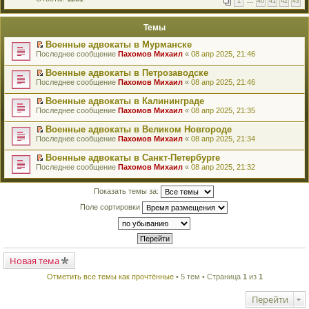
1
…
40
41
42
43
е
п
й
е
т
р
Темы
и
в
к
о
Военные адвокаты в Мурманске
п
м
П
Последнее сообщение
Пахомов Михаил
«
08 апр 2025, 21:46
е
у
е
р
н
р
в
Военные адвокаты в Петрозаводске
е
е
о
П
п
Последнее сообщение
Пахомов Михаил
«
08 апр 2025, 21:46
й
м
е
р
т
у
р
о
Военные адвокаты в Калининграде
и
н
е
ч
П
к
Последнее сообщение
Пахомов Михаил
«
08 апр 2025, 21:35
е
й
и
е
п
п
т
т
р
е
Военные адвокаты в Великом Новгороде
р
и
а
е
р
П
о
к
Последнее сообщение
Пахомов Михаил
«
08 апр 2025, 21:34
н
й
в
е
ч
п
н
т
о
р
и
е
о
Военные адвокаты в Санкт-Петербурге
и
м
е
т
р
м
П
к
Последнее сообщение
Пахомов Михаил
«
08 апр 2025, 21:32
у
й
а
в
у
е
п
н
т
н
о
с
р
е
е
и
н
м
о
е
Показать темы за:
р
п
к
о
у
о
й
в
р
п
м
н
б
т
Поле сортировки
о
о
е
у
е
щ
и
м
ч
р
с
п
е
к
у
и
в
о
р
н
п
н
т
о
о
о
и
е
е
а
м
б
ч
ю
р
п
н
у
щ
и
в
р
Новая тема
н
н
е
т
о
о
о
е
н
а
м
ч
м
Отметить все темы как прочтённые
• 5 тем • Страница
1
из
1
п
и
н
у
и
у
р
ю
н
н
т
с
о
о
е
Перейти
а
о
ч
м
п
н
о