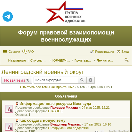
Форум правовой взаимопомощи
военнослужащих
Ссылки
FAQ
Регистрация
Вход
На главную
Список форумов
ЮРИДИЧЕСКАЯ ПОМОЩЬ
Группа военных адвокатов
Ленинградский военный округ
ои
Ленинградский военный округ
ск
Новая тема
Отметить все темы как прочтённые
• 5 тем • Страница
1
из
1
Объявления
Информационные ресурсы Военсуда
П
Последнее сообщение
Пахомов Михаил
«
04 мар 2025, 12:21
е
Добавлено в форуме
ГЛАВНОЕ
р
Ответы:
1
е
Как создать новую тему
й
П
Последнее сообщение
т
Владимир Черных
«
17 авг 2022, 16:10
е
Добавлено в форуме
и
О форуме и его поддержке
р
Ответы:
к
1281