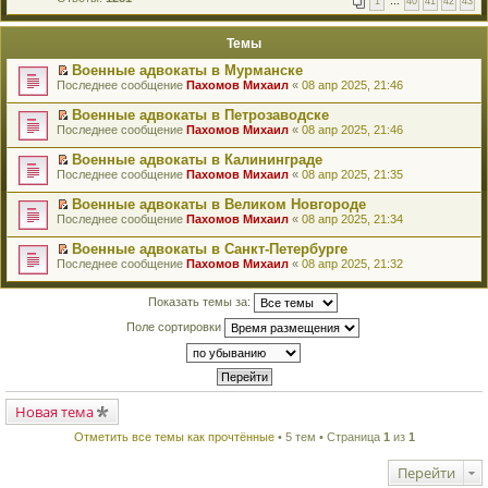
1
…
40
41
42
43
е
п
й
е
т
р
Темы
и
в
к
о
Военные адвокаты в Мурманске
п
м
П
Последнее сообщение
Пахомов Михаил
«
08 апр 2025, 21:46
е
у
е
р
н
р
в
Военные адвокаты в Петрозаводске
е
е
о
П
п
Последнее сообщение
Пахомов Михаил
«
08 апр 2025, 21:46
й
м
е
р
т
у
р
о
Военные адвокаты в Калининграде
и
н
е
ч
П
к
Последнее сообщение
Пахомов Михаил
«
08 апр 2025, 21:35
е
й
и
е
п
п
т
т
р
е
Военные адвокаты в Великом Новгороде
р
и
а
е
р
П
о
к
Последнее сообщение
Пахомов Михаил
«
08 апр 2025, 21:34
н
й
в
е
ч
п
н
т
о
р
и
е
о
Военные адвокаты в Санкт-Петербурге
и
м
е
т
р
м
П
к
Последнее сообщение
Пахомов Михаил
«
08 апр 2025, 21:32
у
й
а
в
у
е
п
н
т
н
о
с
р
е
е
и
н
м
о
е
Показать темы за:
р
п
к
о
у
о
й
в
р
п
м
н
б
т
Поле сортировки
о
о
е
у
е
щ
и
м
ч
р
с
п
е
к
у
и
в
о
р
н
п
н
т
о
о
о
и
е
е
а
м
б
ч
ю
р
п
н
у
щ
и
в
р
Новая тема
н
н
е
т
о
о
о
е
н
а
м
ч
м
Отметить все темы как прочтённые
• 5 тем • Страница
1
из
1
п
и
н
у
и
у
р
ю
н
н
т
с
о
о
е
Перейти
а
о
ч
м
п
н
о