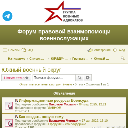
Форум правовой взаимопомощи
военнослужащих
Ссылки
FAQ
Регистрация
Вход
На главную
Список форумов
ЮРИДИЧЕСКАЯ ПОМОЩЬ
Группа военных адвокатов
Южный военный округ
ои
Южный военный округ
ск
Новая тема
Отметить все темы как прочтённые
• 5 тем • Страница
1
из
1
Объявления
Информационные ресурсы Военсуда
П
Последнее сообщение
Пахомов Михаил
«
04 мар 2025, 12:21
е
Добавлено в форуме
ГЛАВНОЕ
р
Ответы:
1
е
Как создать новую тему
й
П
Последнее сообщение
т
Владимир Черных
«
17 авг 2022, 16:10
е
Добавлено в форуме
и
О форуме и его поддержке
р
Ответы:
к
1281