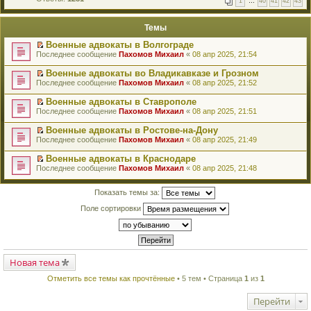
1
…
40
41
42
43
е
п
й
е
т
р
Темы
и
в
к
о
Военные адвокаты в Волгограде
п
м
П
Последнее сообщение
Пахомов Михаил
«
08 апр 2025, 21:54
е
у
е
р
н
р
в
Военные адвокаты во Владикавказе и Грозном
е
е
о
П
п
Последнее сообщение
Пахомов Михаил
«
08 апр 2025, 21:52
й
м
е
р
т
у
р
о
Военные адвокаты в Ставрополе
и
н
е
ч
П
к
Последнее сообщение
Пахомов Михаил
«
08 апр 2025, 21:51
е
й
и
е
п
п
т
т
р
е
Военные адвокаты в Ростове-на-Дону
р
и
а
е
р
П
о
к
Последнее сообщение
Пахомов Михаил
«
08 апр 2025, 21:49
н
й
в
е
ч
п
н
т
о
р
и
е
о
Военные адвокаты в Краснодаре
и
м
е
т
р
м
П
к
Последнее сообщение
Пахомов Михаил
«
08 апр 2025, 21:48
у
й
а
в
у
е
п
н
т
н
о
с
р
е
е
и
н
м
о
е
Показать темы за:
р
п
к
о
у
о
й
в
р
п
м
н
б
т
Поле сортировки
о
о
е
у
е
щ
и
м
ч
р
с
п
е
к
у
и
в
о
р
н
п
н
т
о
о
о
и
е
е
а
м
б
ч
ю
р
п
н
у
щ
и
в
р
Новая тема
н
н
е
т
о
о
о
е
н
а
м
ч
м
Отметить все темы как прочтённые
• 5 тем • Страница
1
из
1
п
и
н
у
и
у
р
ю
н
н
т
с
о
о
е
Перейти
а
о
ч
м
п
н
о