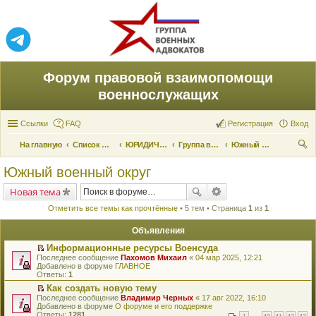
Форум правовой взаимопомощи
военнослужащих
Ссылки
FAQ
Регистрация
Вход
На главную
Список форумов
ЮРИДИЧЕСКАЯ ПОМОЩЬ
Группа военных адвокатов
Южный военный округ
ои
Южный военный округ
ск
Новая тема
Отметить все темы как прочтённые
• 5 тем • Страница
1
из
1
Объявления
Информационные ресурсы Военсуда
П
Последнее сообщение
Пахомов Михаил
«
04 мар 2025, 12:21
е
Добавлено в форуме
ГЛАВНОЕ
р
Ответы:
1
е
Как создать новую тему
й
П
Последнее сообщение
т
Владимир Черных
«
17 авг 2022, 16:10
е
Добавлено в форуме
и
О форуме и его поддержке
р
Ответы:
к
1281