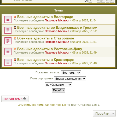
1
…
40
41
42
43
е
п
й
е
т
р
Темы
и
в
к
о
Военные адвокаты в Волгограде
п
м
П
Последнее сообщение
Пахомов Михаил
«
08 апр 2025, 21:54
е
у
е
р
н
р
в
Военные адвокаты во Владикавказе и Грозном
е
е
о
П
п
Последнее сообщение
Пахомов Михаил
«
08 апр 2025, 21:52
й
м
е
р
т
у
р
о
Военные адвокаты в Ставрополе
и
н
е
ч
П
к
Последнее сообщение
Пахомов Михаил
«
08 апр 2025, 21:51
е
й
и
е
п
п
т
т
р
е
Военные адвокаты в Ростове-на-Дону
р
и
а
е
р
П
о
к
Последнее сообщение
Пахомов Михаил
«
08 апр 2025, 21:49
н
й
в
е
ч
п
н
т
о
р
и
е
о
Военные адвокаты в Краснодаре
и
м
е
т
р
м
П
к
Последнее сообщение
Пахомов Михаил
«
08 апр 2025, 21:48
у
й
а
в
у
е
п
н
т
н
о
с
р
е
е
и
н
м
о
е
Показать темы за:
р
п
к
о
у
о
й
в
р
п
м
н
б
т
Поле сортировки
о
о
е
у
е
щ
и
м
ч
р
с
п
е
к
у
и
в
о
р
н
п
н
т
о
о
о
и
е
е
а
м
б
ч
ю
р
п
н
у
щ
и
в
р
Новая тема
н
н
е
т
о
о
о
е
н
а
м
ч
м
Отметить все темы как прочтённые
• 5 тем • Страница
1
из
1
п
и
н
у
и
у
р
ю
н
н
т
с
о
о
е
Перейти
а
о
ч
м
п
н
о