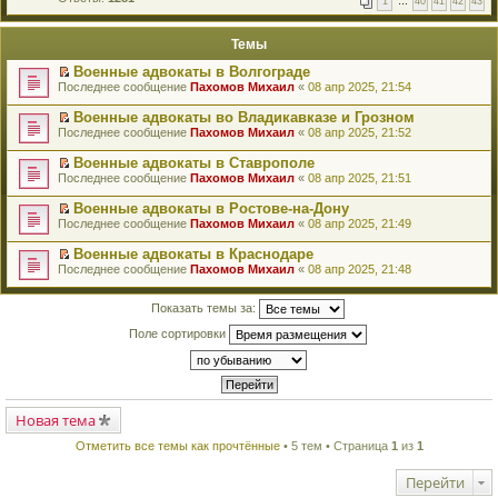
1
…
40
41
42
43
е
п
й
е
т
р
Темы
и
в
к
о
Военные адвокаты в Волгограде
п
м
П
Последнее сообщение
Пахомов Михаил
«
08 апр 2025, 21:54
е
у
е
р
н
р
в
Военные адвокаты во Владикавказе и Грозном
е
е
о
П
п
Последнее сообщение
Пахомов Михаил
«
08 апр 2025, 21:52
й
м
е
р
т
у
р
о
Военные адвокаты в Ставрополе
и
н
е
ч
П
к
Последнее сообщение
Пахомов Михаил
«
08 апр 2025, 21:51
е
й
и
е
п
п
т
т
р
е
Военные адвокаты в Ростове-на-Дону
р
и
а
е
р
П
о
к
Последнее сообщение
Пахомов Михаил
«
08 апр 2025, 21:49
н
й
в
е
ч
п
н
т
о
р
и
е
о
Военные адвокаты в Краснодаре
и
м
е
т
р
м
П
к
Последнее сообщение
Пахомов Михаил
«
08 апр 2025, 21:48
у
й
а
в
у
е
п
н
т
н
о
с
р
е
е
и
н
м
о
е
Показать темы за:
р
п
к
о
у
о
й
в
р
п
м
н
б
т
Поле сортировки
о
о
е
у
е
щ
и
м
ч
р
с
п
е
к
у
и
в
о
р
н
п
н
т
о
о
о
и
е
е
а
м
б
ч
ю
р
п
н
у
щ
и
в
р
Новая тема
н
н
е
т
о
о
о
е
н
а
м
ч
м
Отметить все темы как прочтённые
• 5 тем • Страница
1
из
1
п
и
н
у
и
у
р
ю
н
н
т
с
о
о
е
Перейти
а
о
ч
м
п
н
о