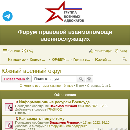
Форум правовой взаимопомощи
военнослужащих
Ссылки
FAQ
Регистрация
Вход
На главную
Список форумов
ЮРИДИЧЕСКАЯ ПОМОЩЬ
Группа военных адвокатов
Южный военный округ
ои
Южный военный округ
ск
Новая тема
Отметить все темы как прочтённые
• 5 тем • Страница
1
из
1
Объявления
Информационные ресурсы Военсуда
П
Последнее сообщение
Пахомов Михаил
«
04 мар 2025, 12:21
е
Добавлено в форуме
ГЛАВНОЕ
р
Ответы:
1
е
Как создать новую тему
й
П
Последнее сообщение
т
Владимир Черных
«
17 авг 2022, 16:10
е
Добавлено в форуме
и
О форуме и его поддержке
р
Ответы:
к
1281