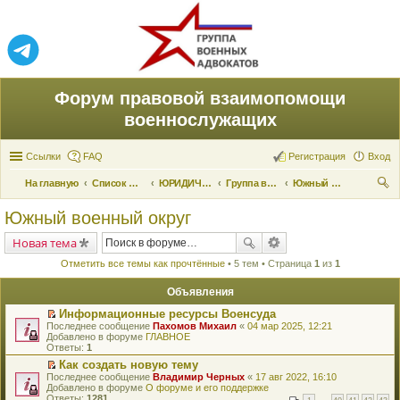
Форум правовой взаимопомощи
военнослужащих
Ссылки
FAQ
Регистрация
Вход
На главную
Список форумов
ЮРИДИЧЕСКАЯ ПОМОЩЬ
Группа военных адвокатов
Южный военный округ
ои
Южный военный округ
ск
Новая тема
Отметить все темы как прочтённые
• 5 тем • Страница
1
из
1
Объявления
Информационные ресурсы Военсуда
П
Последнее сообщение
Пахомов Михаил
«
04 мар 2025, 12:21
е
Добавлено в форуме
ГЛАВНОЕ
р
Ответы:
1
е
Как создать новую тему
й
П
Последнее сообщение
т
Владимир Черных
«
17 авг 2022, 16:10
е
Добавлено в форуме
и
О форуме и его поддержке
р
Ответы:
к
1281