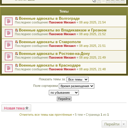
1
…
40
41
42
43
е
п
й
е
т
р
Темы
и
в
к
о
Военные адвокаты в Волгограде
п
м
П
Последнее сообщение
Пахомов Михаил
«
08 апр 2025, 21:54
е
у
е
р
н
р
в
Военные адвокаты во Владикавказе и Грозном
е
е
о
П
п
Последнее сообщение
Пахомов Михаил
«
08 апр 2025, 21:52
й
м
е
р
т
у
р
о
Военные адвокаты в Ставрополе
и
н
е
ч
П
к
Последнее сообщение
Пахомов Михаил
«
08 апр 2025, 21:51
е
й
и
е
п
п
т
т
р
е
Военные адвокаты в Ростове-на-Дону
р
и
а
е
р
П
о
к
Последнее сообщение
Пахомов Михаил
«
08 апр 2025, 21:49
н
й
в
е
ч
п
н
т
о
р
и
е
о
Военные адвокаты в Краснодаре
и
м
е
т
р
м
П
к
Последнее сообщение
Пахомов Михаил
«
08 апр 2025, 21:48
у
й
а
в
у
е
п
н
т
н
о
с
р
е
е
и
н
м
о
е
Показать темы за:
р
п
к
о
у
о
й
в
р
п
м
н
б
т
Поле сортировки
о
о
е
у
е
щ
и
м
ч
р
с
п
е
к
у
и
в
о
р
н
п
н
т
о
о
о
и
е
е
а
м
б
ч
ю
р
п
н
у
щ
и
в
р
Новая тема
н
н
е
т
о
о
о
е
н
а
м
ч
м
Отметить все темы как прочтённые
• 5 тем • Страница
1
из
1
п
и
н
у
и
у
р
ю
н
н
т
с
о
о
е
Перейти
а
о
ч
м
п
н
о