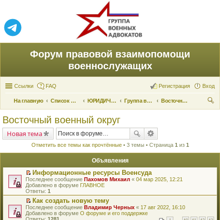
Форум правовой взаимопомощи
военнослужащих
Ссылки
FAQ
Регистрация
Вход
На главную
Список форумов
ЮРИДИЧЕСКАЯ ПОМОЩЬ
Группа военных адвокатов
Восточный военный округ
ои
Восточный военный округ
ск
Новая тема
Отметить все темы как прочтённые
• 3 темы • Страница
1
из
1
Объявления
Информационные ресурсы Военсуда
П
Последнее сообщение
Пахомов Михаил
«
04 мар 2025, 12:21
е
Добавлено в форуме
ГЛАВНОЕ
р
Ответы:
1
е
Как создать новую тему
й
П
Последнее сообщение
т
Владимир Черных
«
17 авг 2022, 16:10
е
Добавлено в форуме
и
О форуме и его поддержке
р
Ответы:
к
1281