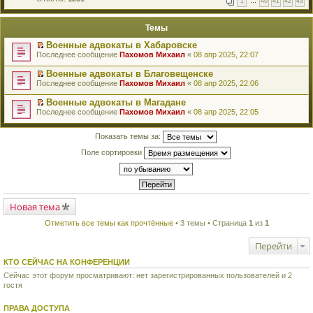
1
…
40
41
42
43
е
п
й
е
т
р
Темы
и
в
к
о
Военные адвокаты в Хабаровске
п
м
П
Последнее сообщение
Пахомов Михаил
«
08 апр 2025, 22:07
е
у
е
р
н
р
в
Военные адвокаты в Благовещенске
е
е
о
П
п
Последнее сообщение
Пахомов Михаил
«
08 апр 2025, 22:06
й
м
е
р
т
у
р
о
Военные адвокаты в Магадане
и
н
е
ч
П
к
Последнее сообщение
Пахомов Михаил
«
08 апр 2025, 22:05
е
й
и
е
п
п
т
т
р
е
р
и
а
е
Показать темы за:
р
о
к
н
й
в
ч
п
н
т
Поле сортировки
о
и
е
о
и
м
т
р
м
к
у
а
в
у
п
н
н
о
с
е
е
н
м
о
р
п
о
у
о
в
р
Новая тема
м
н
б
о
о
у
е
щ
м
ч
с
Отметить все темы как прочтённые
• 3 темы • Страница
1
из
1
п
е
у
и
о
р
н
н
т
о
о
и
е
Перейти
а
б
ч
ю
п
н
щ
и
р
КТО СЕЙЧАС НА КОНФЕРЕНЦИИ
н
е
т
о
о
н
а
Сейчас этот форум просматривают: нет зарегистрированных пользователей и 2
ч
м
и
н
гостя
и
у
ю
н
т
с
о
а
о
м
ПРАВА ДОСТУПА
н
о