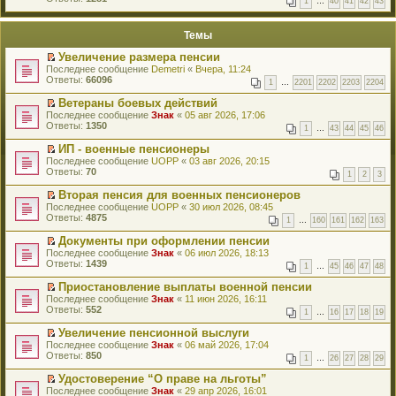
1
…
40
41
42
43
е
п
й
е
т
р
Темы
и
в
к
о
Увеличение размера пенсии
п
м
П
Последнее сообщение
Demetri
«
Вчера, 11:24
е
у
е
Ответы:
66096
р
н
1
…
2201
2202
2203
2204
р
в
е
е
о
Ветераны боевых действий
п
й
м
П
Последнее сообщение
р
Знак
«
05 авг 2026, 17:06
т
у
е
Ответы:
о
1350
1
…
43
44
45
46
и
н
р
ч
к
е
е
и
ИП - военные пенсионеры
п
п
й
т
П
Последнее сообщение
UOPP
«
03 авг 2026, 20:15
е
р
т
а
е
Ответы:
70
р
1
2
3
о
и
н
р
в
ч
к
н
е
о
Вторая пенсия для военных пенсионеров
и
п
о
й
м
П
Последнее сообщение
UOPP
«
30 июл 2026, 08:45
т
е
м
т
у
е
Ответы:
4875
а
р
у
1
…
160
161
162
163
и
н
р
н
в
с
к
е
е
н
о
Документы при оформлении пенсии
о
п
п
й
о
м
П
Последнее сообщение
о
Знак
«
06 июл 2026, 18:13
е
р
т
м
у
е
Ответы:
б
1439
р
1
…
45
46
47
48
о
и
у
н
р
щ
в
ч
к
с
е
е
е
о
Приостановление выплаты военной пенсии
и
п
о
п
й
н
м
П
Последнее сообщение
Знак
«
11 июн 2026, 16:11
т
е
о
р
т
и
у
е
Ответы:
552
а
р
1
…
16
17
18
19
б
о
и
ю
н
р
н
в
щ
ч
к
е
е
н
о
Увеличение пенсионной выслуги
е
и
п
п
й
о
м
П
Последнее сообщение
Знак
«
06 май 2026, 17:04
н
т
е
р
т
м
у
е
Ответы:
850
и
а
р
1
…
26
27
28
29
о
и
у
н
р
ю
н
в
ч
к
с
е
е
н
о
Удостоверение “О праве на льготы”
и
п
о
п
й
о
м
П
Последнее сообщение
Знак
«
29 апр 2026, 16:01
т
е
о
р
т