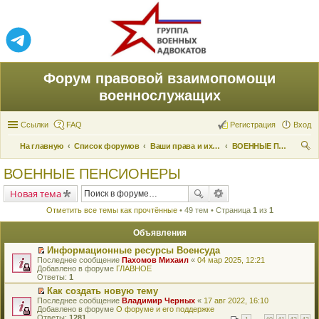
Форум правовой взаимопомощи
военнослужащих
Ссылки
FAQ
Регистрация
Вход
На главную
Список форумов
Ваши права и их реализация
ВОЕННЫЕ ПЕНСИОНЕРЫ
ои
ВОЕННЫЕ ПЕНСИОНЕРЫ
ск
Новая тема
Отметить все темы как прочтённые
• 49 тем • Страница
1
из
1
Объявления
Информационные ресурсы Военсуда
П
Последнее сообщение
Пахомов Михаил
«
04 мар 2025, 12:21
е
Добавлено в форуме
ГЛАВНОЕ
р
Ответы:
1
е
Как создать новую тему
й
П
Последнее сообщение
т
Владимир Черных
«
17 авг 2022, 16:10
е
Добавлено в форуме
и
О форуме и его поддержке
р
Ответы:
к
1281