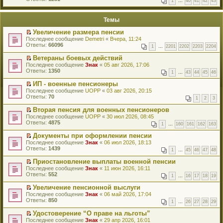
1
…
40
41
42
43
е
п
й
е
т
р
Темы
и
в
к
о
Увеличение размера пенсии
п
м
П
Последнее сообщение
Demetri
«
Вчера, 11:24
е
у
е
Ответы:
66096
р
н
1
…
2201
2202
2203
2204
р
в
е
е
о
Ветераны боевых действий
п
й
м
П
Последнее сообщение
р
Знак
«
05 авг 2026, 17:06
т
у
е
Ответы:
о
1350
1
…
43
44
45
46
и
н
р
ч
к
е
е
и
ИП - военные пенсионеры
п
п
й
т
П
Последнее сообщение
UOPP
«
03 авг 2026, 20:15
е
р
т
а
е
Ответы:
70
р
1
2
3
о
и
н
р
в
ч
к
н
е
о
Вторая пенсия для военных пенсионеров
и
п
о
й
м
П
Последнее сообщение
UOPP
«
30 июл 2026, 08:45
т
е
м
т
у
е
Ответы:
4875
а
р
у
1
…
160
161
162
163
и
н
р
н
в
с
к
е
е
н
о
Документы при оформлении пенсии
о
п
п
й
о
м
П
Последнее сообщение
о
Знак
«
06 июл 2026, 18:13
е
р
т
м
у
е
Ответы:
б
1439
р
1
…
45
46
47
48
о
и
у
н
р
щ
в
ч
к
с
е
е
е
о
Приостановление выплаты военной пенсии
и
п
о
п
й
н
м
П
Последнее сообщение
Знак
«
11 июн 2026, 16:11
т
е
о
р
т
и
у
е
Ответы:
552
а
р
1
…
16
17
18
19
б
о
и
ю
н
р
н
в
щ
ч
к
е
е
н
о
Увеличение пенсионной выслуги
е
и
п
п
й
о
м
П
Последнее сообщение
Знак
«
06 май 2026, 17:04
н
т
е
р
т
м
у
е
Ответы:
850
и
а
р
1
…
26
27
28
29
о
и
у
н
р
ю
н
в
ч
к
с
е
е
н
о
Удостоверение “О праве на льготы”
и
п
о
п
й
о
м
П
Последнее сообщение
Знак
«
29 апр 2026, 16:01
т
е
о
р
т