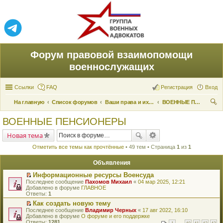
Форум правовой взаимопомощи
военнослужащих
Ссылки
FAQ
Регистрация
Вход
На главную
Список форумов
Ваши права и их реализация
ВОЕННЫЕ ПЕНСИОНЕРЫ
ои
ВОЕННЫЕ ПЕНСИОНЕРЫ
ск
Новая тема
Отметить все темы как прочтённые
• 49 тем • Страница
1
из
1
Объявления
Информационные ресурсы Военсуда
П
Последнее сообщение
Пахомов Михаил
«
04 мар 2025, 12:21
е
Добавлено в форуме
ГЛАВНОЕ
р
Ответы:
1
е
Как создать новую тему
й
П
Последнее сообщение
т
Владимир Черных
«
17 авг 2022, 16:10
е
Добавлено в форуме
и
О форуме и его поддержке
р
Ответы:
к
1281