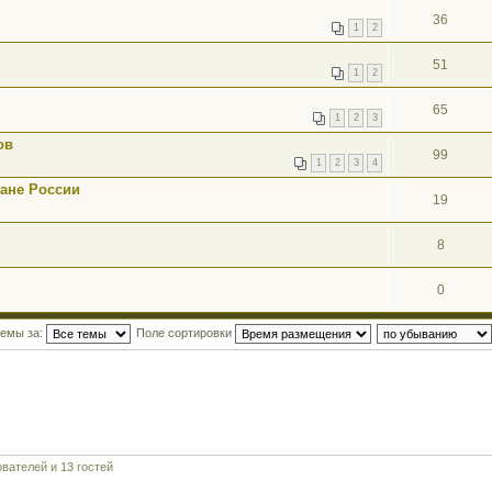
36
1
2
51
1
2
65
1
2
3
ов
99
1
2
3
4
ане России
19
8
0
темы за:
Поле сортировки
вателей и 13 гостей