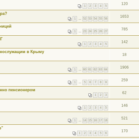
120
1
2
3
4
5
ера?
1653
1
…
52
53
54
55
56
аницей
785
1
…
23
24
25
26
27
НГ
142
1
2
3
4
5
ннослужащим в Крыму
18
1906
1
…
60
61
62
63
64
259
1
…
5
6
7
8
9
енно пенсионером
62
1
2
3
146
1
2
3
4
5
521
1
…
14
15
16
17
18
р"
170
1
2
3
4
5
6