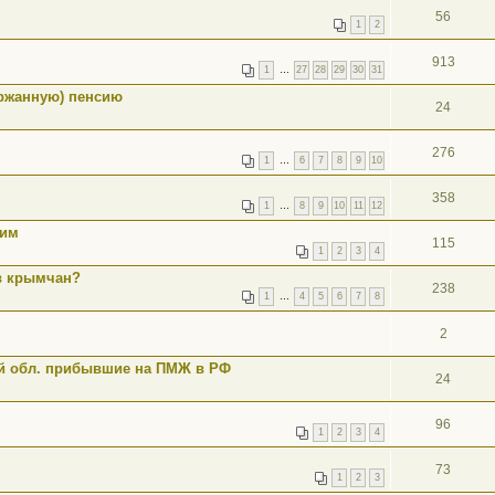
56
1
2
913
1
…
27
28
29
30
31
ержанную) пенсию
24
276
1
…
6
7
8
9
10
358
1
…
8
9
10
11
12
щим
115
1
2
3
4
в крымчан?
238
1
…
4
5
6
7
8
2
й обл. прибывшие на ПМЖ в РФ
24
96
1
2
3
4
73
1
2
3