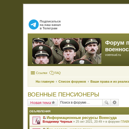
Подписаться
на наш канал
в Телеграм
Форум 
военно
voensud.ru
Ссылки
FAQ
На главную
Список форумов
Ваши права и их реали
ВОЕННЫЕ ПЕНСИОНЕРЫ
Новая тема
ОБЪЯВЛЕНИЯ
Информационные ресурсы Военсуда
П
Владимир Черных
» 25 окт 2021, 20:49 » в форуме
ГЛАВ
е
р