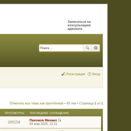
Записаться на
консультацию
адвоката
Регистрация
Вход
Отметить все темы как прочтённые
• 49 тем • Страница
1
из
1
ПРОСМОТРЫ
ПОСЛЕДНЕЕ СООБЩЕНИЕ
Пахомов Михаил
205159
П
04 мар 2025, 12:21
е
р