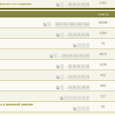
1281
форуме и его поддержке
1
…
39
40
41
42
43
ОТВЕТЫ
66096
1
…
2200
2201
2202
2203
2204
1350
1
…
42
43
44
45
46
70
1
2
3
4875
1
…
159
160
161
162
163
1439
1
…
44
45
46
47
48
и
552
1
…
15
16
17
18
19
850
1
…
25
26
27
28
29
157
1
2
3
4
5
6
ы к военной пенсии
65
1
2
3