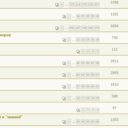
3788
1
…
123
124
125
126
127
1181
1
…
36
37
38
39
40
5094
1
…
166
167
168
169
170
онеров
758
1
…
22
23
24
25
26
111
1
2
3
4
2611
1
…
84
85
86
87
88
2893
1
…
93
94
95
96
97
1810
1
…
57
58
59
60
61
588
1
…
16
17
18
19
20
97
1
2
3
4
 и "химией"
1355
1
…
42
43
44
45
46