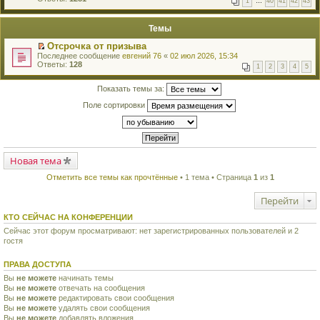
1
…
40
41
42
43
е
п
й
е
т
р
Темы
и
в
к
о
Отсрочка от призыва
п
м
П
Последнее сообщение
евгений 76
«
02 июл 2026, 15:34
е
у
е
Ответы:
128
р
н
1
2
3
4
5
р
в
е
е
о
п
й
Показать темы за:
м
р
т
у
о
Поле сортировки
и
н
ч
к
е
и
п
п
т
е
р
а
р
о
н
в
ч
н
о
Новая тема
и
о
м
т
м
у
а
Отметить все темы как прочтённые
• 1 тема • Страница
1
из
1
у
н
н
с
е
н
о
Перейти
п
о
о
р
м
б
о
КТО СЕЙЧАС НА КОНФЕРЕНЦИИ
у
щ
ч
с
е
Сейчас этот форум просматривают: нет зарегистрированных пользователей и 2
и
о
н
гостя
т
о
и
а
б
ю
н
щ
ПРАВА ДОСТУПА
н
е
о
Вы
не можете
начинать темы
н
м
Вы
не можете
и
отвечать на сообщения
у
ю
Вы
не можете
редактировать свои сообщения
с
Вы
не можете
удалять свои сообщения
о
Вы
не можете
добавлять вложения
о