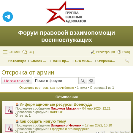
Форум правовой взаимопомощи
военнослужащих
Ссылки
FAQ
Регистрация
Вход
На главную
Список форумов
Ваши права и их реализация
СЛУЖБА ПО ПРИЗЫВУ
Отсрочка от армии
ои
Отсрочка от армии
ск
Новая тема
Отметить все темы как прочтённые
• 1 тема • Страница
1
из
1
Объявления
Информационные ресурсы Военсуда
П
Последнее сообщение
Пахомов Михаил
«
04 мар 2025, 12:21
е
Добавлено в форуме
ГЛАВНОЕ
р
Ответы:
1
е
Как создать новую тему
й
П
Последнее сообщение
т
Владимир Черных
«
17 авг 2022, 16:10
е
Добавлено в форуме
и
О форуме и его поддержке
р
Ответы:
к
1281