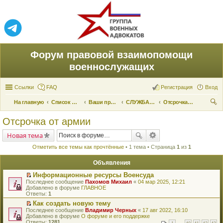
Форум правовой взаимопомощи
военнослужащих
Ссылки
FAQ
Регистрация
Вход
На главную
Список форумов
Ваши права и их реализация
СЛУЖБА ПО ПРИЗЫВУ
Отсрочка от армии
ои
Отсрочка от армии
ск
Новая тема
Отметить все темы как прочтённые
• 1 тема • Страница
1
из
1
Объявления
Информационные ресурсы Военсуда
П
Последнее сообщение
Пахомов Михаил
«
04 мар 2025, 12:21
е
Добавлено в форуме
ГЛАВНОЕ
р
Ответы:
1
е
Как создать новую тему
й
П
Последнее сообщение
т
Владимир Черных
«
17 авг 2022, 16:10
е
Добавлено в форуме
и
О форуме и его поддержке
р
Ответы:
к
1281