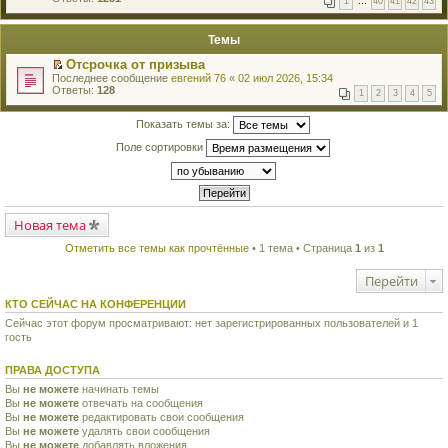
1
…
40
41
42
43
е
п
й
е
т
р
Темы
и
в
к
о
Отсрочка от призыва
п
м
П
Последнее сообщение
евгений 76
«
02 июл 2026, 15:34
е
у
е
Ответы:
128
р
н
1
2
3
4
5
р
в
е
е
о
п
й
Показать темы за:
м
р
т
у
о
Поле сортировки
и
н
ч
к
е
и
п
п
т
е
р
а
р
о
н
в
ч
н
о
Новая тема
и
о
м
т
м
у
а
Отметить все темы как прочтённые
• 1 тема • Страница
1
из
1
у
н
н
с
е
н
о
Перейти
п
о
о
р
м
б
о
КТО СЕЙЧАС НА КОНФЕРЕНЦИИ
у
щ
ч
с
е
Сейчас этот форум просматривают: нет зарегистрированных пользователей и 1
и
о
н
гость
т
о
и
а
б
ю
н
щ
ПРАВА ДОСТУПА
н
е
о
Вы
не можете
начинать темы
н
м
Вы
не можете
и
отвечать на сообщения
у
ю
Вы
не можете
редактировать свои сообщения
с
Вы
не можете
удалять свои сообщения
о
Вы
не можете
добавлять вложения
о