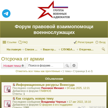
Форум правовой взаимопомощи
военнослужащих
Ссылки
FAQ
Регистрация
Вход
На главную
Список форумов
Ваши права и их реализация
СЛУЖБА ПО ПРИЗЫВУ
Отсрочка от армии
ои
Отсрочка от армии
ск
Новая тема
Отметить все темы как прочтённые
• 1 тема • Страница
1
из
1
Объявления
Информационные ресурсы Военсуда
П
Последнее сообщение
Пахомов Михаил
«
04 мар 2025, 12:21
е
Добавлено в форуме
ГЛАВНОЕ
р
Ответы:
1
е
Как создать новую тему
й
П
Последнее сообщение
т
Владимир Черных
«
17 авг 2022, 16:10
е
Добавлено в форуме
и
О форуме и его поддержке
р
Ответы:
к
1281