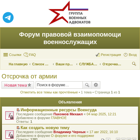
Форум правовой взаимопомощи
военнослужащих
Ссылки
FAQ
Регистрация
Вход
На главную
Список форумов
Ваши права и их реализация
СЛУЖБА ПО ПРИЗЫВУ
Отсрочка от армии
ои
Отсрочка от армии
ск
Новая тема
Отметить все темы как прочтённые
• 1 тема • Страница
1
из
1
Объявления
Информационные ресурсы Военсуда
П
Последнее сообщение
Пахомов Михаил
«
04 мар 2025, 12:21
е
Добавлено в форуме
ГЛАВНОЕ
р
Ответы:
1
е
Как создать новую тему
й
П
Последнее сообщение
т
Владимир Черных
«
17 авг 2022, 16:10
е
Добавлено в форуме
и
О форуме и его поддержке
р
Ответы:
к
1281