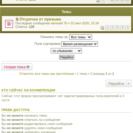
1
…
40
41
42
43
е
п
й
е
т
р
Темы
и
в
к
о
Отсрочка от призыва
п
м
П
Последнее сообщение
евгений 76
«
02 июл 2026, 15:34
е
у
е
Ответы:
128
р
н
1
2
3
4
5
р
в
е
е
о
п
й
Показать темы за:
м
р
т
у
о
Поле сортировки
и
н
ч
к
е
и
п
п
т
е
р
а
р
о
н
в
ч
н
о
Новая тема
и
о
м
т
м
у
а
Отметить все темы как прочтённые
• 1 тема • Страница
1
из
1
у
н
н
с
е
н
о
Перейти
п
о
о
р
м
б
о
КТО СЕЙЧАС НА КОНФЕРЕНЦИИ
у
щ
ч
с
е
Сейчас этот форум просматривают: нет зарегистрированных пользователей и 3
и
о
н
гостя
т
о
и
а
б
ю
н
щ
ПРАВА ДОСТУПА
н
е
о
Вы
не можете
начинать темы
н
м
Вы
не можете
и
отвечать на сообщения
у
ю
Вы
не можете
редактировать свои сообщения
с
Вы
не можете
удалять свои сообщения
о
Вы
не можете
добавлять вложения
о