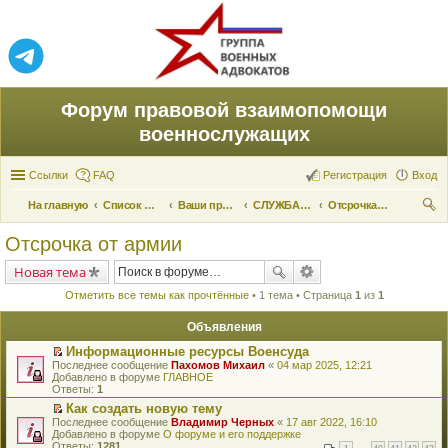
Форум правовой взаимопомощи
военнослужащих
Ссылки
FAQ
Регистрация
Вход
На главную
Список форумов
Ваши права и их реализация
СЛУЖБА ПО ПРИЗЫВУ
Отсрочка от армии
ои
Отсрочка от армии
ск
Новая тема
Отметить все темы как прочтённые
• 1 тема • Страница
1
из
1
Объявления
Информационные ресурсы Военсуда
П
Последнее сообщение
Пахомов Михаил
«
04 мар 2025, 12:21
е
Добавлено в форуме
ГЛАВНОЕ
р
Ответы:
1
е
Как создать новую тему
й
П
Последнее сообщение
т
Владимир Черных
«
17 авг 2022, 16:10
е
Добавлено в форуме
и
О форуме и его поддержке
р
Ответы:
к
1281