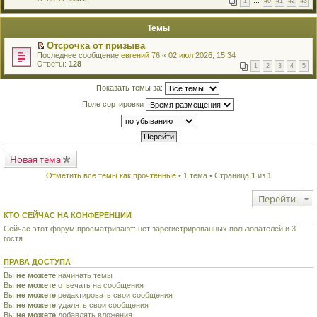
1
…
40
41
42
43
е
п
й
е
т
р
Темы
и
в
к
о
Отсрочка от призыва
п
м
П
Последнее сообщение
евгений 76
«
02 июл 2026, 15:34
е
у
е
Ответы:
128
р
н
1
2
3
4
5
р
в
е
е
о
п
й
Показать темы за:
м
р
т
у
о
Поле сортировки
и
н
ч
к
е
и
п
п
т
е
р
а
р
о
н
в
ч
н
о
Новая тема
и
о
м
т
м
у
а
Отметить все темы как прочтённые
• 1 тема • Страница
1
из
1
у
н
н
с
е
н
о
Перейти
п
о
о
р
м
б
о
КТО СЕЙЧАС НА КОНФЕРЕНЦИИ
у
щ
ч
с
е
Сейчас этот форум просматривают: нет зарегистрированных пользователей и 3
и
о
н
гостя
т
о
и
а
б
ю
н
щ
ПРАВА ДОСТУПА
н
е
о
Вы
не можете
начинать темы
н
м
Вы
не можете
и
отвечать на сообщения
у
ю
Вы
не можете
редактировать свои сообщения
с
Вы
не можете
удалять свои сообщения
о
Вы
не можете
добавлять вложения
о