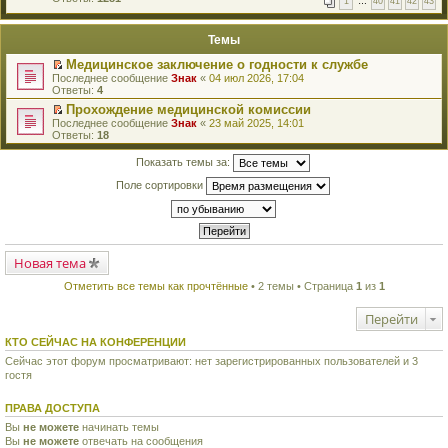
1
…
40
41
42
43
е
п
й
е
т
р
Темы
и
в
к
о
Медицинское заключение о годности к службе
п
м
П
Последнее сообщение
Знак
«
04 июл 2026, 17:04
е
у
е
Ответы:
4
р
н
р
в
е
Прохождение медицинской комиссии
е
о
п
П
Последнее сообщение
й
Знак
«
23 май 2025, 14:01
м
р
е
Ответы:
т
18
у
о
р
и
н
ч
е
к
Показать темы за:
е
и
й
п
п
т
т
е
Поле сортировки
р
а
и
р
о
н
к
в
ч
н
п
о
и
о
е
м
т
м
р
у
а
у
в
н
н
Новая тема
с
о
е
н
о
м
п
о
о
Отметить все темы как прочтённые
• 2 темы • Страница
1
из
1
у
р
м
б
н
о
у
щ
е
ч
Перейти
с
е
п
и
о
н
р
т
КТО СЕЙЧАС НА КОНФЕРЕНЦИИ
о
и
о
а
б
ю
ч
Сейчас этот форум просматривают: нет зарегистрированных пользователей и 3
н
щ
и
гостя
н
е
т
о
н
а
м
и
ПРАВА ДОСТУПА
н
у
ю
н
с
Вы
не можете
начинать темы
о
о
Вы
не можете
отвечать на сообщения
м
о