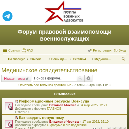
Форум правовой взаимопомощи
военнослужащих
Ссылки
FAQ
Регистрация
Вход
На главную
Список форумов
Ваши права и их реализация
СЛУЖБА ПО ПРИЗЫВУ
Медицинское освидетельствование
ои
Медицинское освидетельствование
ск
Новая тема
Отметить все темы как прочтённые
• 2 темы • Страница
1
из
1
Объявления
Информационные ресурсы Военсуда
П
Последнее сообщение
Пахомов Михаил
«
04 мар 2025, 12:21
е
Добавлено в форуме
ГЛАВНОЕ
р
Ответы:
1
е
Как создать новую тему
й
П
Последнее сообщение
т
Владимир Черных
«
17 авг 2022, 16:10
е
Добавлено в форуме
и
О форуме и его поддержке
р
Ответы:
к
1281